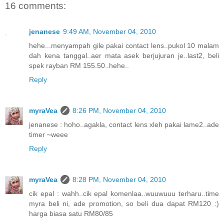
16 comments:
jenanese
9:49 AM, November 04, 2010
hehe...menyampah gile pakai contact lens..pukol 10 malam
dah kena tanggal..aer mata asek berjujuran je..last2, beli
spek rayban RM 155.50..hehe..
Reply
myraVea
8:26 PM, November 04, 2010
jenanese : hoho..agakla, contact lens xleh pakai lame2..ade
timer ~weee
Reply
myraVea
8:28 PM, November 04, 2010
cik epal : wahh..cik epal komenlaa..wuuwuuu terharu..time
myra beli ni, ade promotion, so beli dua dapat RM120 :)
harga biasa satu RM80/85