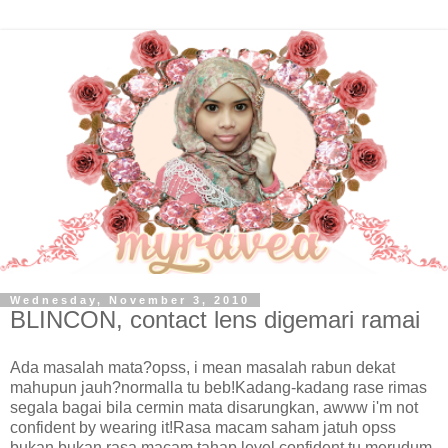
Wednesday, November 3, 2010
BLINCON, contact lens digemari ramai
Ada masalah mata?opss, i mean masalah rabun dekat
mahupun jauh?normalla tu beb!Kadang-kadang rase rimas
segala bagai bila cermin mata disarungkan, awww i'm not
confident by wearing it!Rasa macam saham jatuh opss
bukan bukan rasa macam tahap level confident tu merudum