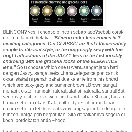
BLINCON? yes, i choose blincon sebab ape?sebab corak
die cumil-cumil belaka..
"Blincon color lens comes in 3
exciting categories. Get CLASSIC for that affectionately
simple traditional style, or be outgoingly sexy with the
bright attractions of the JAZZY lens or be fashionably
charming with the graceful looks of the ELEGANCE
lens."
So u choose which one u want..sangat jatuh hati
dengan Jaazy, sangat seksi..haha..elegance pon cantik
okae..stakat ni penah pakai due kaler je from this brand
which are sexy grey and summer brown..Brown sangat
menarik okae, nampak natural..alahai naturalla sangat!But
seriously, i fall in love with this brand..tahan 3bulan, bukan
hanya sebulan okae! Kalau other types of brand tahan
dalam sebulan lebih je, dats why tangkap cintan dengan ini
blincon..harga pon berpatutan! Sila dapatkannya segera di
kedai berdekatan anda ~heee