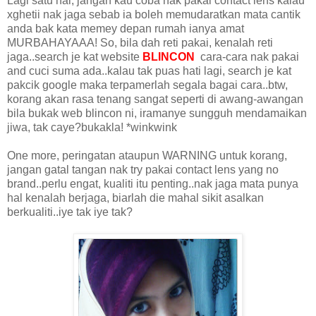
Lagi satu hal, jangan kau coba nak pakai contact lens kalau
xghetii nak jaga sebab ia boleh memudaratkan mata cantik
anda bak kata memey depan rumah ianya amat
MURBAHAYAAA! So, bila dah reti pakai, kenalah reti
jaga..search je kat website
BLINCON
cara-cara nak pakai
and cuci suma ada..kalau tak puas hati lagi, search je kat
pakcik google maka terpamerlah segala bagai cara..btw,
korang akan rasa tenang sangat seperti di awang-awangan
bila bukak web blincon ni, iramanye sungguh mendamaikan
jiwa, tak caye?bukakla! *winkwink
One more, peringatan ataupun WARNING untuk korang,
jangan gatal tangan nak try pakai contact lens yang no
brand..perlu engat, kualiti itu penting..nak jaga mata punya
hal kenalah berjaga, biarlah die mahal sikit asalkan
berkualiti..iye tak iye tak?