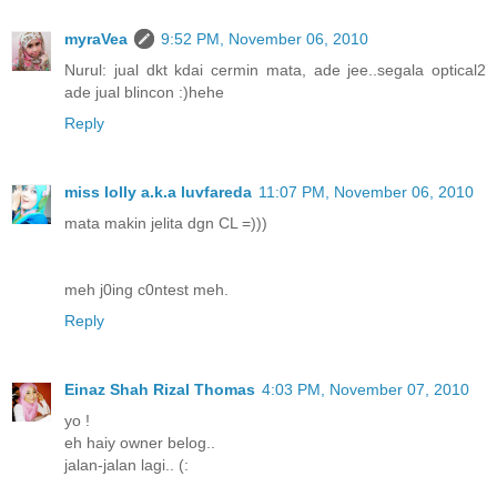
myraVea
9:52 PM, November 06, 2010
Nurul: jual dkt kdai cermin mata, ade jee..segala optical2
ade jual blincon :)hehe
Reply
miss lolly a.k.a luvfareda
11:07 PM, November 06, 2010
mata makin jelita dgn CL =)))
meh j0ing c0ntest meh.
Reply
Einaz Shah Rizal Thomas
4:03 PM, November 07, 2010
yo !
eh haiy owner belog..
jalan-jalan lagi.. (: