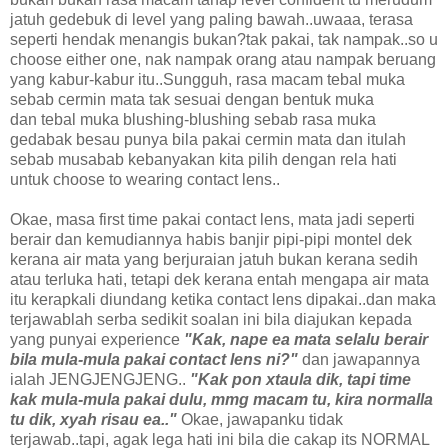
jatuh gedebuk di level yang paling bawah..uwaaa, terasa
seperti hendak menangis bukan?tak pakai, tak nampak..so u
choose either one, nak nampak orang atau nampak beruang
yang kabur-kabur itu..Sungguh, rasa macam tebal muka
sebab cermin mata tak sesuai dengan bentuk muka
dan tebal muka blushing-blushing sebab rasa muka
gedabak besau punya bila pakai cermin mata dan itulah
sebab musabab kebanyakan kita pilih dengan rela hati
untuk choose to wearing contact lens..
Okae, masa first time pakai contact lens, mata jadi seperti
berair dan kemudiannya habis banjir pipi-pipi montel dek
kerana air mata yang berjuraian jatuh bukan kerana sedih
atau terluka hati, tetapi dek kerana entah mengapa air mata
itu kerapkali diundang ketika contact lens dipakai..dan maka
terjawablah serba sedikit soalan ini bila diajukan kepada
yang punyai experience
"Kak, nape ea mata selalu berair
bila mula-mula pakai contact lens ni?"
dan jawapannya
ialah JENGJENGJENG..
"Kak pon xtaula dik, tapi time
kak mula-mula pakai dulu, mmg macam tu, kira normalla
tu dik, xyah risau ea.."
Okae, jawapanku tidak
terjawab..tapi, agak lega hati ini bila die cakap its NORMAL