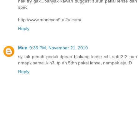
nak try gak...banyak kawan suggest suruh pakai lense dari
spec
http://www.moneyon9.ui2u.com/
Reply
Mun
9:35 PM, November 21, 2010
sy tak penah peduli dpean blakang lense nih..sbb 2-2 pun
nmapk same..kih3. tp dh 5thn pakai lense, nampak aje :D
Reply